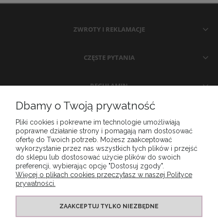
ZWROTY I REKLAMACJE
CZĘSTE PYTANIA
REGULAMIN
Dbamy o Twoją prywatność
MOJE KONTO
Pliki cookies i pokrewne im technologie umożliwiają
poprawne działanie strony i pomagają nam dostosować
ofertę do Twoich potrzeb. Możesz zaakceptować
KONTAKT
wykorzystanie przez nas wszystkich tych plików i przejść
do sklepu lub dostosować użycie plików do swoich
preferencji, wybierając opcję "Dostosuj zgody".
Więcej o plikach cookies przeczytasz w naszej Polityce
prywatności.
ZAAKCEPTUJ TYLKO NIEZBĘDNE