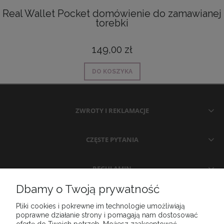
Real Wallet Pocket domówienie do zamawianej
torebki
149,00 zł
DO KOSZYKA
ZWROTY I REKLAMACJE
CZĘSTE PYTANIA
REGULAMIN
Dbamy o Twoją prywatność
MOJE KONTO
Pliki cookies i pokrewne im technologie umożliwiają
poprawne działanie strony i pomagają nam dostosować