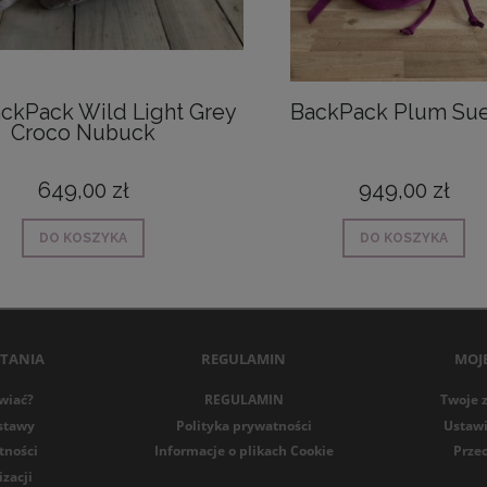
ackPack Wild Light Grey
BackPack Plum Su
Croco Nubuck
649,00 zł
949,00 zł
DO KOSZYKA
DO KOSZYKA
YTANIA
REGULAMIN
MOJ
wiać?
REGULAMIN
Twoje 
stawy
Polityka prywatności
Ustawi
tności
Informacje o plikach Cookie
Prze
izacji