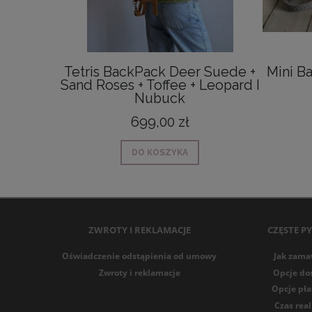
Tetris BackPack Deer Suede +
Mini B
Sand Roses + Toffee + Leopard I
Nubuck
699,00 zł
DO KOSZYKA
ZWROTY I REKLAMACJE
CZĘSTE P
Oświadczenie odstąpienia od umowy
Jak zama
Zwroty i reklamacje
Opcje do
Opcje pła
Czas real