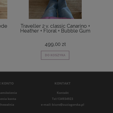
ede
Traveller 2 v. classic Canarino +
Mini B
Heather + Floral + Bubble Gum
499,00 zł
DO KOSZYKA
E KONTO
KONTAKT
zamówienia
Kontakt
enia konta
Tel:134934923
chowalnia
e-mail: biuro@zuziagorska.pl