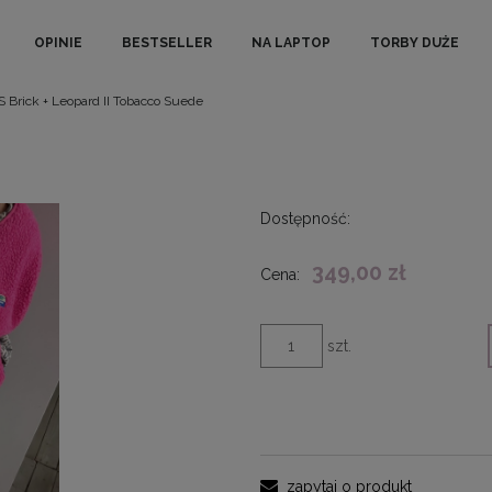
OPINIE
BESTSELLER
NA LAPTOP
TORBY DUŻE
S Brick + Leopard II Tobacco Suede
Dostępność:
349,00 zł
Cena:
szt.
zapytaj o produkt