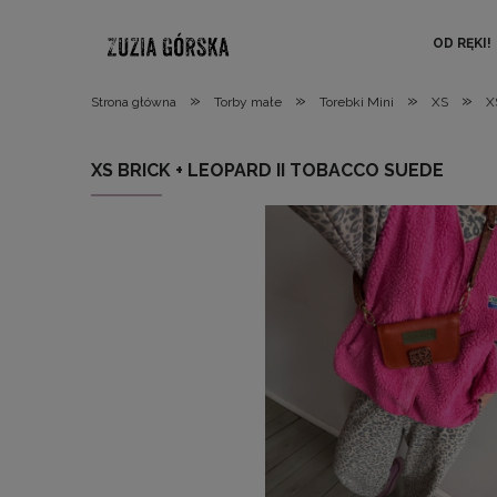
OD RĘKI!
»
»
»
»
Strona główna
Torby małe
Torebki Mini
XS
X
XS BRICK + LEOPARD II TOBACCO SUEDE