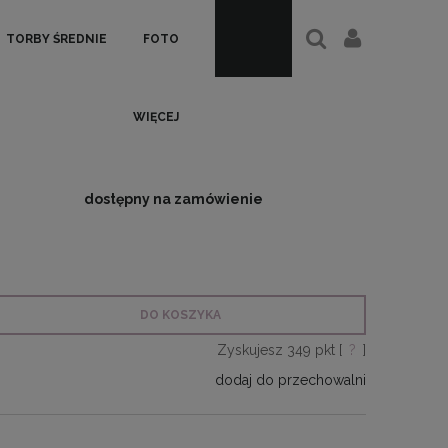
TORBY ŚREDNIE
FOTO
WIĘCEJ
dostępny na zamówienie
DO KOSZYKA
Zyskujesz
349
pkt [
?
]
dodaj do przechowalni