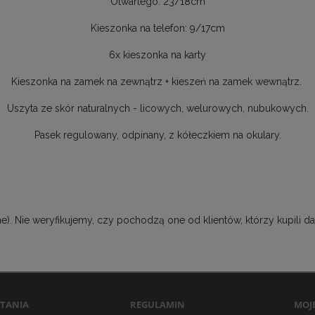
Otwartego: 23/18cm
Kieszonka na telefon: 9/17cm
6x kieszonka na karty
Kieszonka na zamek na zewnątrz + kieszeń na zamek wewnątrz.
Uszyta ze skór naturalnych - licowych, welurowych, nubukowych.
Pasek regulowany, odpinany, z kółeczkiem na okulary.
). Nie weryfikujemy, czy pochodzą one od klientów, którzy kupili da
YTANIA
REGULAMIN
MOJ