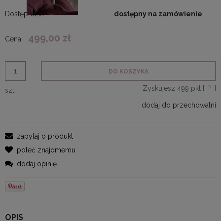
Dostępność:
dostępny na zamówienie
499,00 zł
Cena:
DO KOSZYKA
Zyskujesz
499
pkt [
?
]
szt.
dodaj do przechowalni
zapytaj o produkt
poleć znajomemu
dodaj opinię
OPIS