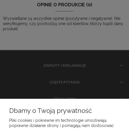
OPINIE O PRODUKCIE (0)
Wyświetlane są wszystkie opinie (pozytywne i negatywne). Nie
weryfikujemy, czy pochodzą one od klientów, którzy kupili dany
produkt.
ZWROTY I REKLAMACJE
CZĘSTE PYTANIA
REGULAMIN
Dbamy o Twoją prywatność
MOJE KONTO
Pliki cookies i pokrewne im technologie umożliwiają
poprawne działanie strony i pomagają nam dostosować