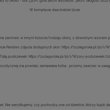
ry to około - dół 33cm, góra 48cm wysokość 38cm, długość uszu 5
W komplecie dwa breloki liście.
na zamówić w innym kolorze/rodzaju skóry, z dowolnym wzorem 
iecie Państwo zdjęcia dostępnych skór:
https://zuziagorska.pl/pl/i/
Tutaj podszewek:
https://zuziagorska.pl/pl/i/Wzory-podszewek/2
kolorystycznej ma powstać zamawiana torba,
prosimy zawrzeć w uwaga
). Nie weryfikujemy, czy pochodzą one od klientów, którzy kupili da