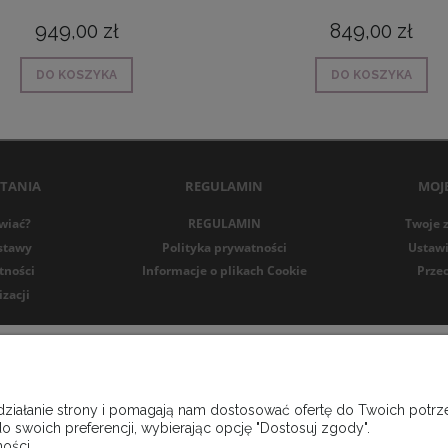
949,00 zł
849,00 zł
DO KOSZYKA
DO KOSZYKA
YTANIA
REGULAMIN
MOJ
wiać?
REGULAMIN
Twoje 
stawy
Polityka prywatności
Ustawi
tności
Informacje o plikach Cookie
Prze
izacji
 działanie strony i pomagają nam dostosować ofertę do Twoich pot
o swoich preferencji, wybierając opcję "Dostosuj zgody".
ości.