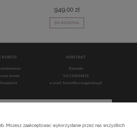
949,00 zł
DO KOSZYKA
E KONTO
KONTAKT
zamówienia
Kontakt
enia konta
Tel:134934923
chowalnia
e-mail: biuro@zuziagorska.pl
rzeb. Możesz zaakceptować wykorzystanie przez nas wszystkich