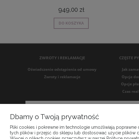
949,00 zł
DO KOSZYKA
ZWROTY I REKLAMACJE
CZĘSTE P
Oświadczenie odstąpienia od umowy
Jak zama
Zwroty i reklamacje
Opcje do
Opcje pła
Czas real
Dbamy o Twoją prywatność
Pliki cookies i pokrewne im technologie umożliwiają poprawne
tych plików i przejść do sklepu lub dostosować użycie plików d
Więcej o plikach cookies przeczytasz w naszej Polityce prywatn