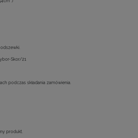
4cm :)
podszewki.
Wybor-Skor/21
0
ch podczas składania zamówienia.
ny produkt.