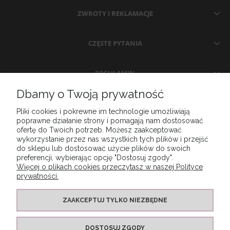
ZWROTY I REKLAMACJE
CZĘSTE PYTANIA
REGULAMIN
Dbamy o Twoją prywatność
MOJE KONTO
Pliki cookies i pokrewne im technologie umożliwiają
poprawne działanie strony i pomagają nam dostosować
ofertę do Twoich potrzeb. Możesz zaakceptować
KONTAKT
wykorzystanie przez nas wszystkich tych plików i przejść
do sklepu lub dostosować użycie plików do swoich
preferencji, wybierając opcję "Dostosuj zgody".
Więcej o plikach cookies przeczytasz w naszej Polityce
prywatności.
ZAAKCEPTUJ TYLKO NIEZBĘDNE
DOSTOSUJ ZGODY