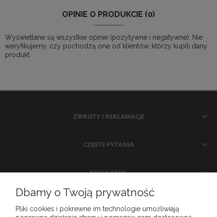
OPINIE O PRODUKCIE (0)
Wyświetlane są wszystkie opinie (pozytywne i negatywne). Nie
weryfikujemy, czy pochodzą one od klientów, którzy kupili dany
produkt.
ZWROTY I REKLAMACJE
CZĘSTE PYTANIA
REGULAMIN
Dbamy o Twoją prywatność
MOJE KONTO
Pliki cookies i pokrewne im technologie umożliwiają