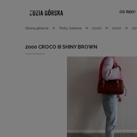
OD RĘKI!
»
»
»
»
Strona główna
Torby średnie
2000
2000
20
2000 CROCO III SHINY BROWN