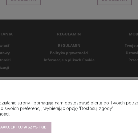
YTANIA
REGULAMIN
MOJ
wiać?
REGULAMIN
Twoje 
stawy
Polityka prywatności
Ustawi
tności
Informacje o plikach Cookie
Prze
izacji
 działanie strony i pomagają nam dostosować ofertę do Twoich pot
o swoich preferencji, wybierając opcję "Dostosuj zgody".
ości.
AAKCEPTUJ WSZYSTKIE