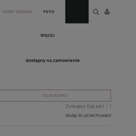
TORBY ŚREDNIE
FOTO
WIĘCEJ
dostępny na zamówienie
DO KOSZYKA
Zyskujesz
649
pkt [
?
]
dodaj do przechowalni