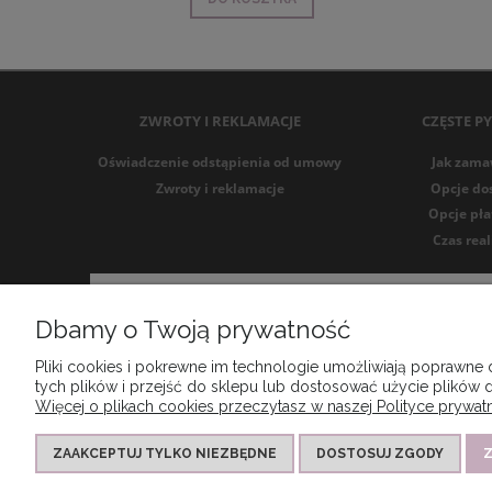
ZWROTY I REKLAMACJE
CZĘSTE P
Oświadczenie odstąpienia od umowy
Jak zama
Zwroty i reklamacje
Opcje do
Opcje pła
Czas real
Dbamy o Twoją prywatność
Pliki cookies i pokrewne im technologie umożliwiają poprawne
tych plików i przejść do sklepu lub dostosować użycie plików d
Więcej o plikach cookies przeczytasz w naszej Polityce prywatn
ZAAKCEPTUJ TYLKO NIEZBĘDNE
DOSTOSUJ ZGODY
Z