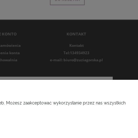
E KONTO
KONTAKT
zamówienia
Kontakt
enia konta
Tel:134934923
chowalnia
e-mail: biuro@zuziagorska.pl
rzeb. Możesz zaakceptować wykorzystanie przez nas wszystkich