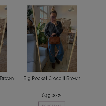
t Brown
Big Pocket Croco II Brown
Lola 
649,00 zł
DO KOSZYKA