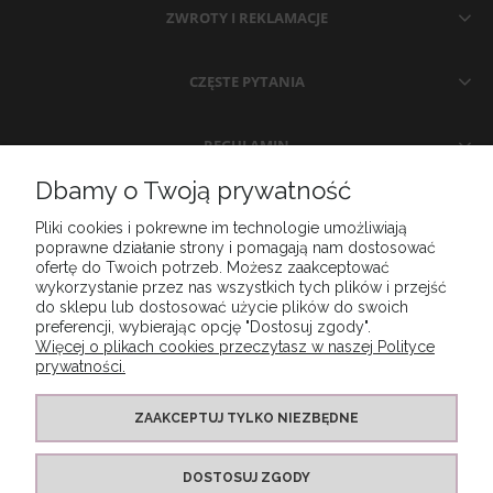
ZWROTY I REKLAMACJE
CZĘSTE PYTANIA
REGULAMIN
Dbamy o Twoją prywatność
MOJE KONTO
Pliki cookies i pokrewne im technologie umożliwiają
poprawne działanie strony i pomagają nam dostosować
ofertę do Twoich potrzeb. Możesz zaakceptować
KONTAKT
wykorzystanie przez nas wszystkich tych plików i przejść
do sklepu lub dostosować użycie plików do swoich
preferencji, wybierając opcję "Dostosuj zgody".
Więcej o plikach cookies przeczytasz w naszej Polityce
prywatności.
ZAAKCEPTUJ TYLKO NIEZBĘDNE
DOSTOSUJ ZGODY