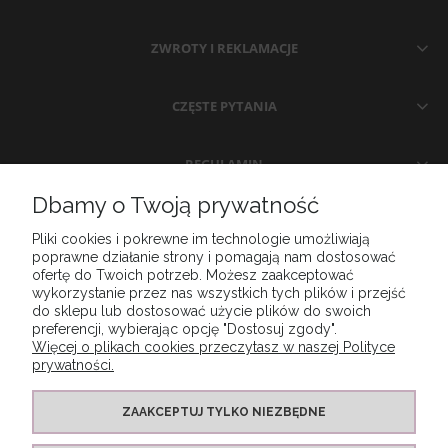
ZWROTY I REKLAMACJE
CZĘSTE PYTANIA
REGULAMIN
Dbamy o Twoją prywatność
MOJE KONTO
Pliki cookies i pokrewne im technologie umożliwiają
poprawne działanie strony i pomagają nam dostosować
ofertę do Twoich potrzeb. Możesz zaakceptować
KONTAKT
wykorzystanie przez nas wszystkich tych plików i przejść
do sklepu lub dostosować użycie plików do swoich
preferencji, wybierając opcję "Dostosuj zgody".
Więcej o plikach cookies przeczytasz w naszej Polityce
prywatności.
ZAAKCEPTUJ TYLKO NIEZBĘDNE